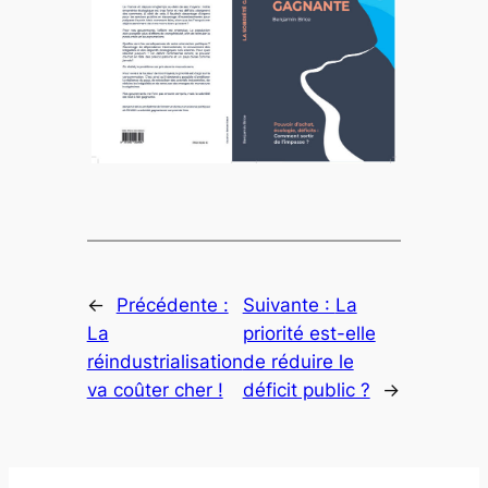
←
Précédente :
Suivante :
La
La
priorité est-elle
réindustrialisation
de réduire le
va coûter cher !
déficit public ?
→