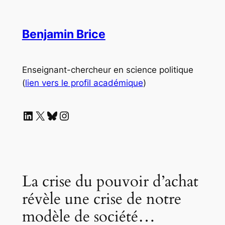
Aller
au
Benjamin Brice
contenu
Enseignant-chercheur en science politique
(
lien vers le profil académique
)
LinkedIn
X
Bluesky
Instagram
La crise du pouvoir d’achat
révèle une crise de notre
modèle de société…